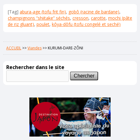
[Tag]
abura-age (tofu frit fin)
,
gobô (racine de bardane)
,
champignons “shiitake” séchés
,
cresson
,
carotte
,
mochi (pâte
de riz gluant)
,
poulet
,
kôya-dôfu (tofu congelé et seché)
ACCUEIL
>>
Viandes
>>
KURUMI-DARE-ZÔNI
Rechercher dans le site