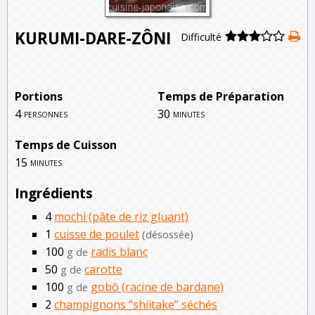
KURUMI-DARE-ZÔNI
Difficulté
Portions
Temps de Préparation
4
30
personnes
minutes
Temps de Cuisson
15
minutes
Ingrédients
4
mochi (pâte de riz gluant)
1
cuisse de poulet
(désossée)
100
radis blanc
g de
50
carotte
g de
100
gobô (racine de bardane)
g de
2
champignons “shiitake” séchés