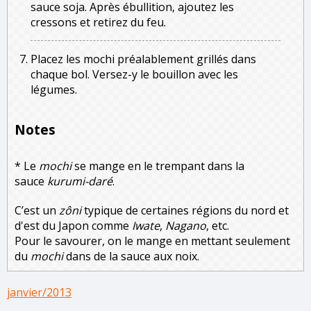
sauce soja. Après ébullition, ajoutez les
cressons et retirez du feu.
Placez les mochi préalablement grillés dans
chaque bol. Versez-y le bouillon avec les
légumes.
Notes
* Le
mochi
se mange en le trempant dans la
sauce
kurumi-daré
.
C’est un
zôni
typique de certaines régions du nord et
d'est du Japon comme
Iwate
,
Nagano
, etc.
Pour le savourer, on le mange en mettant seulement
du
mochi
dans de la sauce aux noix.
janvier/2013