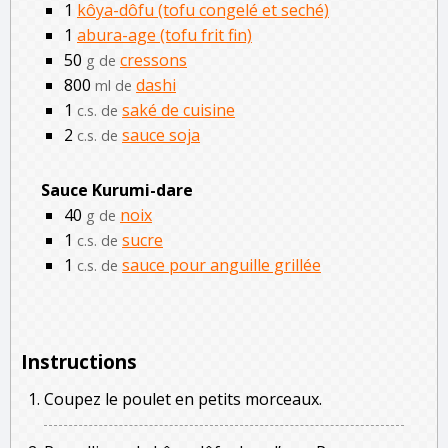
1
kôya-dôfu (tofu congelé et seché)
1
abura-age (tofu frit fin)
50
cressons
g de
800
dashi
ml de
1
saké de cuisine
c.s. de
2
sauce soja
c.s. de
Sauce Kurumi-dare
40
noix
g de
1
sucre
c.s. de
1
sauce pour anguille grillée
c.s. de
Instructions
Coupez le poulet en petits morceaux.