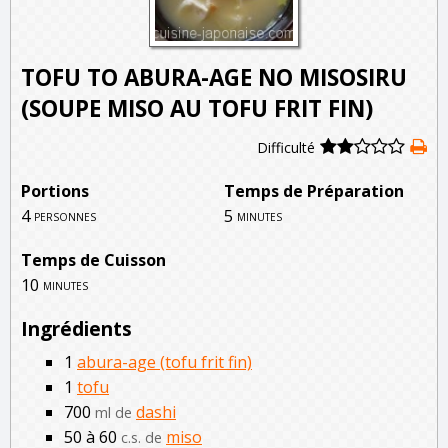
TOFU TO ABURA-AGE NO MISOSIRU
(SOUPE MISO AU TOFU FRIT FIN)
Difficulté
Portions
Temps de Préparation
4
5
personnes
minutes
Temps de Cuisson
10
minutes
Ingrédients
1
abura-age (tofu frit fin)
1
tofu
700
dashi
ml de
50 à 60
miso
c.s. de