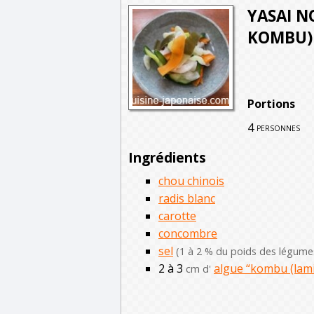
YASAI N
KOMBU)
Portions
4
personnes
Ingrédients
chou chinois
radis blanc
carotte
concombre
sel
(1 à 2 % du poids des légume
2 à 3
algue “kombu (lami
cm d'