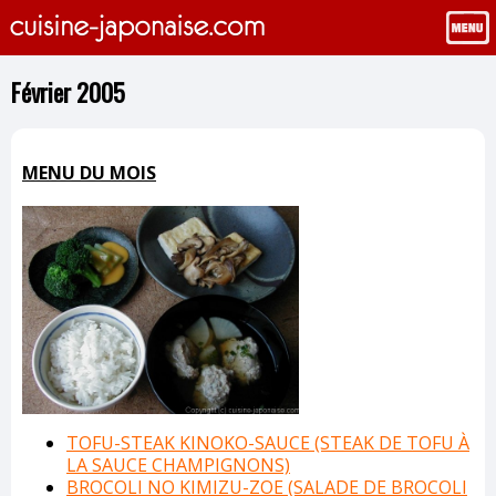
Février 2005
MENU DU MOIS
TOFU-STEAK KINOKO-SAUCE (STEAK DE TOFU À
LA SAUCE CHAMPIGNONS)
BROCOLI NO KIMIZU-ZOE (SALADE DE BROCOLI