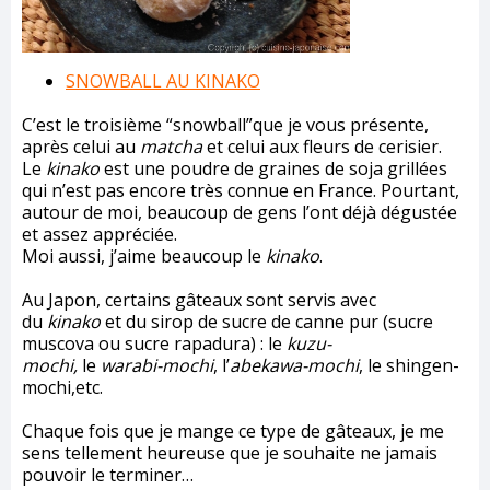
SNOWBALL AU KINAKO
C’est le troisième “snowball”que je vous présente,
après celui au
matcha
et celui aux fleurs de cerisier.
Le
kinako
est une poudre de graines de soja grillées
qui n’est pas encore très connue en France. Pourtant,
autour de moi, beaucoup de gens l’ont déjà dégustée
et assez appréciée.
Moi aussi, j’aime beaucoup le
kinako
.
Au Japon, certains gâteaux sont servis avec
du
kinako
et du sirop de sucre de canne pur (sucre
muscova ou sucre rapadura) : le
kuzu-
mochi,
le
warabi-mochi
, l’
abekawa-mochi
, le shingen-
mochi,etc.
Chaque fois que je mange ce type de gâteaux, je me
sens tellement heureuse que je souhaite ne jamais
pouvoir le terminer…