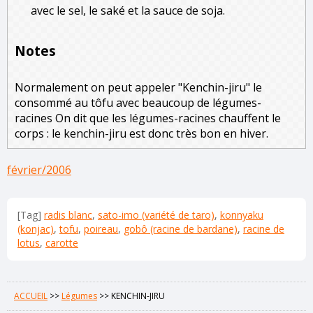
avec le sel, le saké et la sauce de soja.
Notes
Normalement on peut appeler "Kenchin-jiru" le
consommé au tôfu avec beaucoup de légumes-
racines On dit que les légumes-racines chauffent le
corps : le kenchin-jiru est donc très bon en hiver.
février/2006
[Tag]
radis blanc
,
sato-imo (variété de taro)
,
konnyaku
(konjac)
,
tofu
,
poireau
,
gobô (racine de bardane)
,
racine de
lotus
,
carotte
ACCUEIL
>>
Légumes
>>
KENCHIN-JIRU