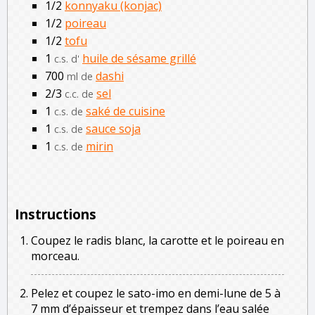
1/2
konnyaku (konjac)
1/2
poireau
1/2
tofu
1
huile de sésame grillé
c.s. d'
700
dashi
ml de
2/3
sel
c.c. de
1
saké de cuisine
c.s. de
1
sauce soja
c.s. de
1
mirin
c.s. de
Instructions
Coupez le radis blanc, la carotte et le poireau en
morceau.
Pelez et coupez le sato-imo en demi-lune de 5 à
7 mm d’épaisseur et trempez dans l’eau salée