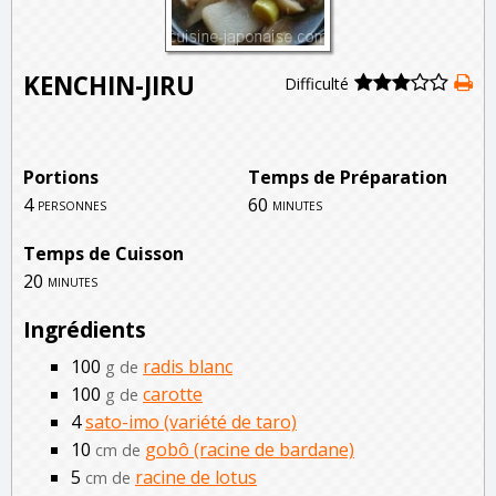
KENCHIN-JIRU
Difficulté
Portions
Temps de Préparation
4
60
personnes
minutes
Temps de Cuisson
20
minutes
Ingrédients
100
radis blanc
g de
100
carotte
g de
4
sato-imo (variété de taro)
10
gobô (racine de bardane)
cm de
5
racine de lotus
cm de