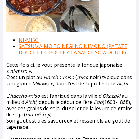
NI-MISO
SATSUMAIMO TO NEGI NO NIMONO (PATATE
DOUCE ET CIBOULE À LA SAUCE SOJA DOUCE)
Cette-fois ci, je vous présente la fondue japonaise
«
ni-miso
».
C’est un plat au
Haccho-miso
(
miso
noir) typique dans
la région «
Mikawa
», dans l’est de la préfecture
Aichi
.
L’
haccho-miso
est fabriqué dans la ville d’
Okazaki
au
milieu d’
Aichi
, depuis le début de l’ère
Edo
(1603-1868),
avec des grains de soja, du sel et de la levure de grains
de soja (
mamé-koji
).
Son goût est très savoureux et ressemble au goût de
tapenade.