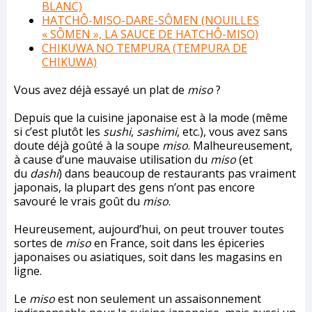
BLANC)
HATCHÔ-MISO-DARE-SÔMEN (NOUILLES
« SÔMEN », LA SAUCE DE HATCHÔ-MISO)
CHIKUWA NO TEMPURA (TEMPURA DE
CHIKUWA)
Vous avez déjà essayé un plat de
miso
?
Depuis que la cuisine japonaise est à la mode (même
si c’est plutôt les
sushi
,
sashimi
, etc.), vous avez sans
doute déjà goûté à la soupe
miso
. Malheureusement,
à cause d’une mauvaise utilisation du
miso
(et
du
dashi
) dans beaucoup de restaurants pas vraiment
japonais, la plupart des gens n’ont pas encore
savouré le vrais goût du
miso
.
Heureusement, aujourd’hui, on peut trouver toutes
sortes de
miso
en France, soit dans les épiceries
japonaises ou asiatiques, soit dans les magasins en
ligne.
Le
miso
est non seulement un assaisonnement