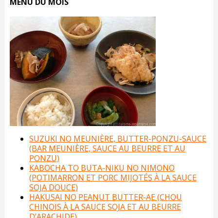
MENU DU MOIS
SUZUKI NO MEUNIÈRE, BUTTER-PONZU-SAUCE
(BAR MEUNIÈRE, SAUCE AU BEURRE ET AU
PONZU)
KABOCHA TO BUTA-NIKU NO NIMONO
(POTIMARRON ET PORC MIJOTÉS À LA SAUCE
SOJA DOUCE)
HAKUSAI NO PEANUT BUTTER-AE (CHOU
CHINOIS À LA SAUCE SOJA ET AU BEURRE
D’ARACHIDE)