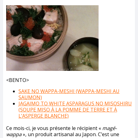
<BENTO>
SAKE NO WAPPA-MESHI (WAPPA-MESHI AU
SAUMON)
JAGAIMO TO WHITE ASPARAGUS NO MISOSHIRU
(SOUPE MISO À LA POMME DE TERRE ET À
L’ASPERGE BLANCHE)
Ce mois-ci, je vous présente le récipient «
magé-
wappa
», un produit artisanal au Japon. C’est une