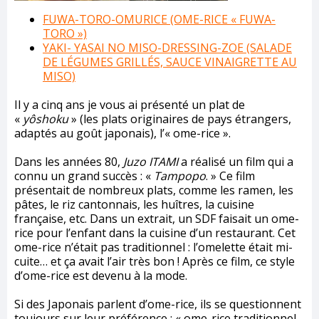
FUWA-TORO-OMURICE (OME-RICE « FUWA-
TORO »)
YAKI- YASAI NO MISO-DRESSING-ZOE (SALADE
DE LÉGUMES GRILLÉS, SAUCE VINAIGRETTE AU
MISO)
Il y a cinq ans je vous ai présenté un plat de
«
yôshoku
» (les plats originaires de pays étrangers,
adaptés au goût japonais), l’« ome-rice ».
Dans les années 80,
Juzo ITAMI
a réalisé un film qui a
connu un grand succès : «
Tampopo
. » Ce film
présentait de nombreux plats, comme les ramen, les
pâtes, le riz cantonnais, les huîtres, la cuisine
française, etc. Dans un extrait, un SDF faisait un ome-
rice pour l’enfant dans la cuisine d’un restaurant. Cet
ome-rice n’était pas traditionnel : l’omelette était mi-
cuite… et ça avait l’air très bon ! Après ce film, ce style
d’ome-rice est devenu à la mode.
Si des Japonais parlent d’ome-rice, ils se questionnent
toujours sur leur préférence : « ome-rice traditionnel