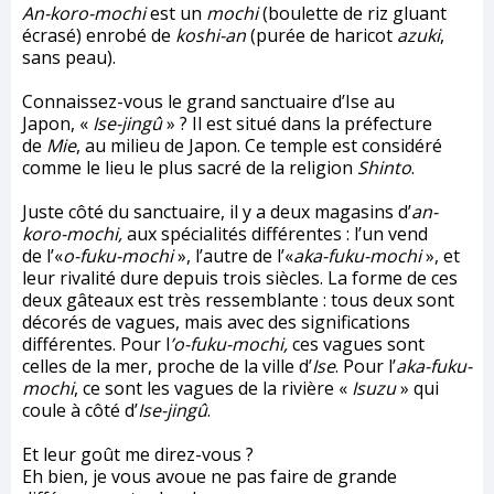
An-koro-mochi
est un
mochi
(boulette de riz gluant
écrasé) enrobé de
koshi-an
(purée de haricot
azuki
,
sans peau).
Connaissez-vous le grand sanctuaire d’Ise au
Japon, «
Ise-jingû
» ? Il est situé dans la préfecture
de
Mie
, au milieu de Japon. Ce temple est considéré
comme le lieu le plus sacré de la religion
Shinto
.
Juste côté du sanctuaire, il y a deux magasins d’
an-
koro-mochi,
aux spécialités différentes : l’un vend
de l’«
o-fuku-mochi
», l’autre de l’«
aka-fuku-mochi
», et
leur rivalité dure depuis trois siècles. La forme de ces
deux gâteaux est très ressemblante : tous deux sont
décorés de vagues, mais avec des significations
différentes. Pour l
’o-fuku-mochi,
ces vagues sont
celles de la mer, proche de la ville d’
Ise
. Pour l’
aka-fuku-
mochi
, ce sont les vagues de la rivière «
Isuzu
» qui
coule à côté d’
Ise-jingû
.
Et leur goût me direz-vous ?
Eh bien, je vous avoue ne pas faire de grande