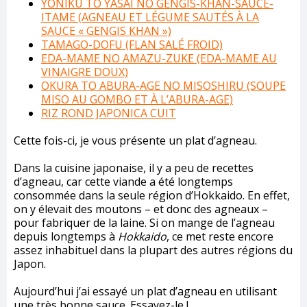
YONIKU TO YASAI NO GENGIS-KHAN-SAUCE-
ITAME (AGNEAU ET LÉGUME SAUTÉS À LA
SAUCE « GENGIS KHAN »)
TAMAGO-DOFU (FLAN SALÉ FROID)
EDA-MAME NO AMAZU-ZUKE (EDA-MAME AU
VINAIGRE DOUX)
OKURA TO ABURA-AGE NO MISOSHIRU (SOUPE
MISO AU GOMBO ET À L’ABURA-AGE)
RIZ ROND JAPONICA CUIT
Cette fois-ci, je vous présente un plat d’agneau.
Dans la cuisine japonaise, il y a peu de recettes
d’agneau, car cette viande a été longtemps
consommée dans la seule région d’Hokkaido. En effet,
on y élevait des moutons – et donc des agneaux –
pour fabriquer de la laine. Si on mange de l’agneau
depuis longtemps à
Hokkaido
, ce met reste encore
assez inhabituel dans la plupart des autres régions du
Japon.
Aujourd’hui j’ai essayé un plat d’agneau en utilisant
une très bonne sauce. Essayez-le !