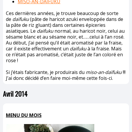
MISO-AN-DAIFUKU
Ces dernières années, je trouve beaucoup de sorte
de
daïfuku
(pâte de haricot azuki enveloppée dans de
la pâte de riz gluant) dans certaines épiceries
asiatiques. Le
daifuku
normal, au haricot noir, celui au
sésame blanc et au sésame noir, et……celui à l’an rosé.
Au début, j’ai pensé qu’il était aromatisé par la fraise,
car il existe effectivement un
daifuku
à la fraise. Mais
ce n’était pas aromatisé, c’était juste de l’an coloré en
rose !
Si j’étais fabricante, je produirais du
miso-an-daïfuku
!!!
J’ai donc décidé d’en faire moi-même cette fois-ci.
Avril 2014
MENU DU MOIS