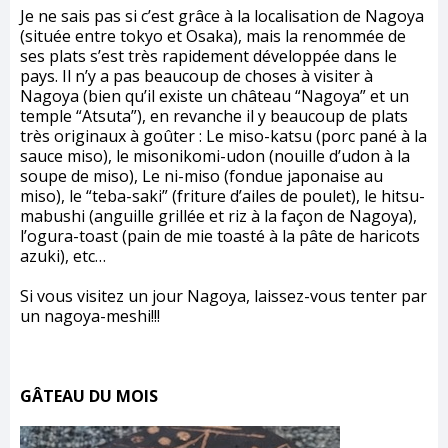
Je ne sais pas si c’est grâce à la localisation de Nagoya
(située entre tokyo et Osaka), mais la renommée de
ses plats s’est très rapidement développée dans le
pays. Il n’y a pas beaucoup de choses à visiter à
Nagoya (bien qu’il existe un château “Nagoya” et un
temple “Atsuta”), en revanche il y beaucoup de plats
très originaux à goûter : Le miso-katsu (porc pané à la
sauce miso), le misonikomi-udon (nouille d’udon à la
soupe de miso), Le ni-miso (fondue japonaise au
miso), le “teba-saki” (friture d’ailes de poulet), le hitsu-
mabushi (anguille grillée et riz à la façon de Nagoya),
l’ogura-toast (pain de mie toasté à la pâte de haricots
azuki), etc…
Si vous visitez un jour Nagoya, laissez-vous tenter par
un nagoya-meshi!!!
GÂTEAU DU MOIS