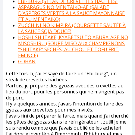
EBI-BURG (STEAK DE CREVETTES HACHÉES)
ASPARAGUS NO MENTAIKO-AE (SALADE
D’ASPERGES VERTES À LA SAUCE MAYONNAISE
ET AU MENTAIKO)
ZUCCHINI NO KIMPIRA (COURGETTE SAUTÉE À
LA SAUCE SOJA DOUCE)
HOSHI-SHIITAKE, KYABETSU TO ABURA-AGE NO
MISOSHIRU (SOUPE MISO AUX CHAMPIGNONS
“SHIITAKE” SÉCHÉS, AU CHOU ET TOFU FRIT
ÉMINCÉ)
GOHAN
Cette fois-ci, j’ai essayé de faire un “Ebi-burg”, un
steak de crevettes hachées.
Parfois, je prépare des gyozas avec des crevettes au
lieu du porc pour les personnes qui ne mangent pas
de porc.
Il y a quelques années, j’avais l’intention de faire des
gyozas aux crevettes pour mes invités.
J’avais fini de préparer la farce, mais quand j’ai cherché
les pâtes de gyozas dans le réfrigérateur… zut!!! Je me
suis rendu compte que j’avais oublié de les acheter!
J’ai donc « inventé » à l’impromptu l’Ebi-burg et mes