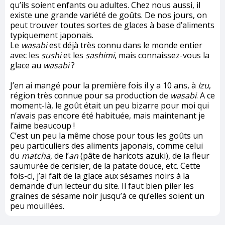
qu’ils soient enfants ou adultes. Chez nous aussi, il
existe une grande variété de goûts. De nos jours, on
peut trouver toutes sortes de glaces à base d’aliments
typiquement japonais.
Le
wasabi
est déjà très connu dans le monde entier
avec les
sushi
et les
sashimi
, mais connaissez-vous la
glace au
wasabi
?
J’en ai mangé pour la première fois il y a 10 ans, à
Izu
,
région très connue pour sa production de
wasabi
. A ce
moment-là, le goût était un peu bizarre pour moi qui
n’avais pas encore été habituée, mais maintenant je
l’aime beaucoup !
C’est un peu la même chose pour tous les goûts un
peu particuliers des aliments japonais, comme celui
du
matcha
, de l’
an
(pâte de haricots azuki), de la fleur
saumurée de cerisier, de la patate douce, etc. Cette
fois-ci, j’ai fait de la glace aux sésames noirs à la
demande d’un lecteur du site. Il faut bien piler les
graines de sésame noir jusqu’à ce qu’elles soient un
peu mouillées.