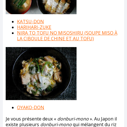
KATSU-DON
HARIHARI-ZUKE
NIRA TO TOFU NO MISOSHIRU (SOUPE MISO À
LA CIBOULE DE CHINE ET AU TOFU)
OYAKO-DON
Je vous présente deux «
donburi-mono
». Au Japon il
existe plusieurs
donburi-mono
qui mélangent du riz