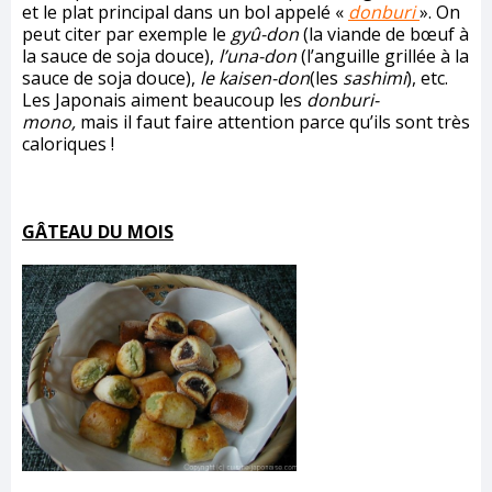
et le plat principal dans un bol appelé «
donburi
». On
peut citer par exemple le
gyû-don
(la viande de bœuf à
la sauce de soja douce),
l’una-don
(l’anguille grillée à la
sauce de soja douce),
le kaisen-don
(les
sashimi
), etc.
Les Japonais aiment beaucoup les
donburi-
mono,
mais il faut faire attention parce qu’ils sont très
caloriques !
GÂTEAU DU MOIS