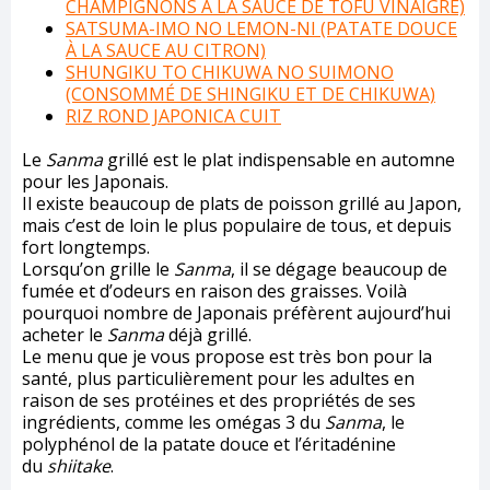
CHAMPIGNONS À LA SAUCE DE TOFU VINAIGRÉ)
SATSUMA-IMO NO LEMON-NI (PATATE DOUCE
À LA SAUCE AU CITRON)
SHUNGIKU TO CHIKUWA NO SUIMONO
(CONSOMMÉ DE SHINGIKU ET DE CHIKUWA)
RIZ ROND JAPONICA CUIT
Le
Sanma
grillé est le plat indispensable en automne
pour les Japonais.
Il existe beaucoup de plats de poisson grillé au Japon,
mais c’est de loin le plus populaire de tous, et depuis
fort longtemps.
Lorsqu’on grille le
Sanma
, il se dégage beaucoup de
fumée et d’odeurs en raison des graisses. Voilà
pourquoi nombre de Japonais préfèrent aujourd’hui
acheter le
Sanma
déjà grillé.
Le menu que je vous propose est très bon pour la
santé, plus particulièrement pour les adultes en
raison de ses protéines et des propriétés de ses
ingrédients, comme les omégas 3 du
Sanma
, le
polyphénol de la patate douce et l’éritadénine
du
shiitake
.