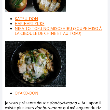
KATSU-DON
HARIHARI-ZUKE
NIRA TO TOFU NO MISOSHIRU (SOUPE MISO À
LA CIBOULE DE CHINE ET AU TOFU)
OYAKO-DON
Je vous présente deux «
donburi-mono
». Au Japon il
existe plusieurs
donburi-mono
qui mélangent du riz