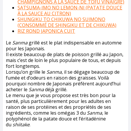
CHAMPIGNONS À LA SAUCE DE TOFU VINAIGRÉ)
SATSUMA-IMO NO LEMON-NI (PATATE DOUCE
À LA SAUCE AU CITRON)
SHUNGIKU TO CHIKUWA NO SUIMONO
(CONSOMMÉ DE SHINGIKU ET DE CHIKUWA)
RIZ ROND JAPONICA CUIT
Le
Sanma
grillé est le plat indispensable en automne
pour les Japonais.
Il existe beaucoup de plats de poisson grillé au Japon,
mais c’est de loin le plus populaire de tous, et depuis
fort longtemps.
Lorsqu’on grille le
Sanma
, il se dégage beaucoup de
fumée et d’odeurs en raison des graisses. Voilà
pourquoi nombre de Japonais préfèrent aujourd’hui
acheter le
Sanma
déjà grillé.
Le menu que je vous propose est très bon pour la
santé, plus particulièrement pour les adultes en
raison de ses protéines et des propriétés de ses
ingrédients, comme les omégas 3 du
Sanma
, le
polyphénol de la patate douce et l’éritadénine
du
shiitake
.