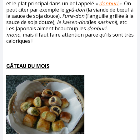
et le plat principal dans un bol appelé «
donburi
». On
peut citer par exemple le
gyû-don
(la viande de bœuf à
la sauce de soja douce),
l’una-don
(l’anguille grillée à la
sauce de soja douce),
le kaisen-don
(les
sashimi
), etc.
Les Japonais aiment beaucoup les
donburi-
mono,
mais il faut faire attention parce qu’ils sont très
caloriques !
GÂTEAU DU MOIS