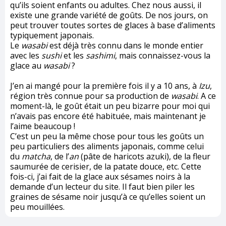
qu’ils soient enfants ou adultes. Chez nous aussi, il
existe une grande variété de goûts. De nos jours, on
peut trouver toutes sortes de glaces à base d’aliments
typiquement japonais.
Le
wasabi
est déjà très connu dans le monde entier
avec les
sushi
et les
sashimi
, mais connaissez-vous la
glace au
wasabi
?
J’en ai mangé pour la première fois il y a 10 ans, à
Izu
,
région très connue pour sa production de
wasabi
. A ce
moment-là, le goût était un peu bizarre pour moi qui
n’avais pas encore été habituée, mais maintenant je
l’aime beaucoup !
C’est un peu la même chose pour tous les goûts un
peu particuliers des aliments japonais, comme celui
du
matcha
, de l’
an
(pâte de haricots azuki), de la fleur
saumurée de cerisier, de la patate douce, etc. Cette
fois-ci, j’ai fait de la glace aux sésames noirs à la
demande d’un lecteur du site. Il faut bien piler les
graines de sésame noir jusqu’à ce qu’elles soient un
peu mouillées.