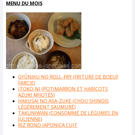
MENU DU MOIS
GYÛNIKU NO ROLL-FRY (FRITURE DE BOEUF
FARCIE)
ITOKO-NI (POTIMARRON ET HARICOTS
AZUKI MIJOTÉS)
HAKUSAI NO ASA-ZUKE (CHOU SHINOIS
LÉGÈREMENT SAUMURÉ)
TAKUNIWAN (CONSOMMÉ DE LÉGUMES EN
JULIENNE)
RIZ ROND JAPONICA CUIT