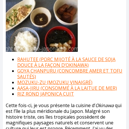
RAHUTEE (PORC MIJOTÉ À LA SAUCE DE SOJA
DOUCE À LA FAÇON D’OKINAWA)
GOYA CHANPURU (CONCOMBRE AMER ET TOFU
SAUTÉS)
MOZUKU-ZU (MOZUKU VINAIGRÉ)
AASA-JIRU (CONSOMMÉ À LA LAITUE DE MER)
RIZ ROND JAPONICA CUIT
Cette fois-ci, je vous présente la cuisine d’
Okinawa
qui
est l’île la plus méridionale du Japon. Malgré son
histoire triste, ces îles tropicales possèdent de
magnifiques paysages naturels et conservent une
culture qui leur est propre. Récemment, j’ai vu des