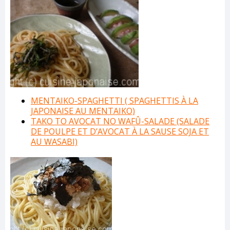
MENTAIKO-SPAGHETTI ( SPAGHETTIS À LA
JAPONAISE AU MENTAIKO)
TAKO TO AVOCAT NO WAFÛ-SALADE (SALADE
DE POULPE ET D’AVOCAT À LA SAUSE SOJA ET
AU WASABI)