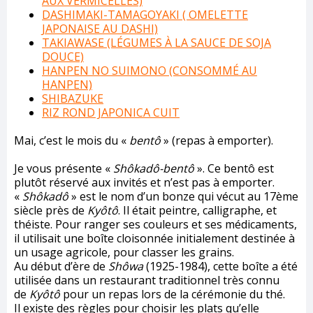
AUX VERMICELLES)
DASHIMAKI-TAMAGOYAKI ( OMELETTE
JAPONAISE AU DASHI)
TAKIAWASE (LÉGUMES À LA SAUCE DE SOJA
DOUCE)
HANPEN NO SUIMONO (CONSOMMÉ AU
HANPEN)
SHIBAZUKE
RIZ ROND JAPONICA CUIT
Mai, c’est le mois du «
bentô
» (repas à emporter).
Je vous présente «
Shôkadô-bentô
». Ce bentô est
plutôt réservé aux invités et n’est pas à emporter.
«
Shôkadô
» est le nom d’un bonze qui vécut au 17ème
siècle près de
Kyôtô
. Il était peintre, calligraphe, et
théiste. Pour ranger ses couleurs et ses médicaments,
il utilisait une boîte cloisonnée initialement destinée à
un usage agricole, pour classer les grains.
Au début d’ère de
Shôwa
(1925-1984), cette boîte a été
utilisée dans un restaurant traditionnel très connu
de
Kyôtô
pour un repas lors de la cérémonie du thé.
Il existe des règles pour choisir les plats qu’elle