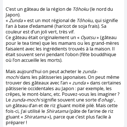
C’est un gâteau de la région de
Tôhoku
(le nord du
Japon).
«
Zunda
» est un mot régional de
Tôhoku
, qui signifie
l’an à base d’edamamé (haricot de soja frais). Sa
couleur est d’un joli vert, très vif.
Ce gâteau était originalement un «
Oyatsu
» (gâteau
pour le tea time) que les mamans ou les grand-mères
faisaient avec les ingrédients trouvés à la maison. Il
était souvent servi pendant l’obon (fête bouddhique
où l’on accueille les morts).
Mais aujourd’hui on peut acheter le
zunda-
mochi
dans les pâtisseries japonaises. On peut même
trouver des gâteaux avec l’an «
zunda
» dans certaines
pâtisserie occidentales au Japon : par exemple, les
crêpes, le mont-blanc, etc. Pouvez-vous les imaginer ?
Le
zunda-mochi
signifie souvent une sorte d’
ohagi
,
un gâteau d’an et de riz gluant moitié pilé. Mais cette
fois-ci, j’ai utilisé le
Shiratama
(pâte de farine de riz
gluant «
Shiratama
»), parce que c’est plus facile à
préparer !