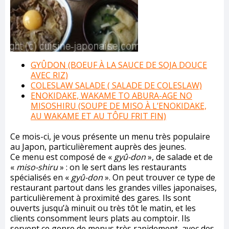
GYÛDON (BOEUF À LA SAUCE DE SOJA DOUCE
AVEC RIZ)
COLESLAW SALADE ( SALADE DE COLESLAW)
ENOKIDAKE, WAKAME TO ABURA-AGE NO
MISOSHIRU (SOUPE DE MISO À L’ENOKIDAKE,
AU WAKAME ET AU TÔFU FRIT FIN)
Ce mois-ci, je vous présente un menu très populaire
au Japon, particulièrement auprès des jeunes.
Ce menu est composé de «
gyû-don
», de salade et de
«
miso-shiru
» : on le sert dans les restaurants
spécialisés en «
gyû-don
». On peut trouver ce type de
restaurant partout dans les grandes villes japonaises,
particulièrement à proximité des gares. Ils sont
ouverts jusqu’à minuit ou très tôt le matin, et les
clients consomment leurs plats au comptoir. Ils
servent ce genre de menus très rapidement, avec des