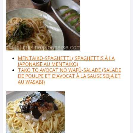
MENTAIKO-SPAGHETTI ( SPAGHETTIS À LA
JAPONAISE AU MENTAIKO)
TAKO TO AVOCAT NO WAFÛ-SALADE (SALADE
DE POULPE ET D’AVOCAT À LA SAUSE SOJA ET
AU WASABI)