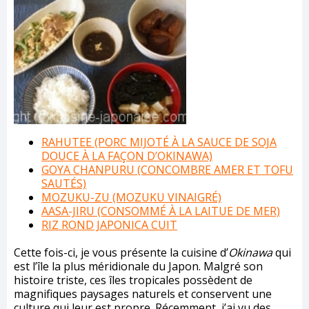
RAHUTEE (PORC MIJOTÉ À LA SAUCE DE SOJA
DOUCE À LA FAÇON D’OKINAWA)
GOYA CHANPURU (CONCOMBRE AMER ET TOFU
SAUTÉS)
MOZUKU-ZU (MOZUKU VINAIGRÉ)
AASA-JIRU (CONSOMMÉ À LA LAITUE DE MER)
RIZ ROND JAPONICA CUIT
Cette fois-ci, je vous présente la cuisine d’
Okinawa
qui
est l’île la plus méridionale du Japon. Malgré son
histoire triste, ces îles tropicales possèdent de
magnifiques paysages naturels et conservent une
culture qui leur est propre. Récemment, j’ai vu des