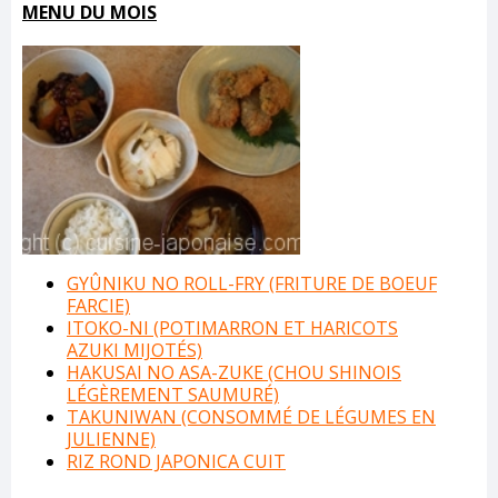
MENU DU MOIS
GYÛNIKU NO ROLL-FRY (FRITURE DE BOEUF
FARCIE)
ITOKO-NI (POTIMARRON ET HARICOTS
AZUKI MIJOTÉS)
HAKUSAI NO ASA-ZUKE (CHOU SHINOIS
LÉGÈREMENT SAUMURÉ)
TAKUNIWAN (CONSOMMÉ DE LÉGUMES EN
JULIENNE)
RIZ ROND JAPONICA CUIT