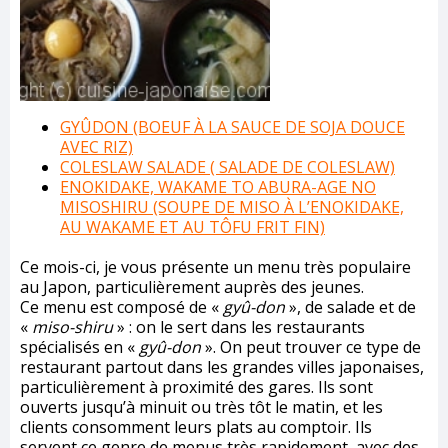
GYÛDON (BOEUF À LA SAUCE DE SOJA DOUCE
AVEC RIZ)
COLESLAW SALADE ( SALADE DE COLESLAW)
ENOKIDAKE, WAKAME TO ABURA-AGE NO
MISOSHIRU (SOUPE DE MISO À L’ENOKIDAKE,
AU WAKAME ET AU TÔFU FRIT FIN)
Ce mois-ci, je vous présente un menu très populaire
au Japon, particulièrement auprès des jeunes.
Ce menu est composé de «
gyû-don
», de salade et de
«
miso-shiru
» : on le sert dans les restaurants
spécialisés en «
gyû-don
». On peut trouver ce type de
restaurant partout dans les grandes villes japonaises,
particulièrement à proximité des gares. Ils sont
ouverts jusqu’à minuit ou très tôt le matin, et les
clients consomment leurs plats au comptoir. Ils
servent ce genre de menus très rapidement, avec des