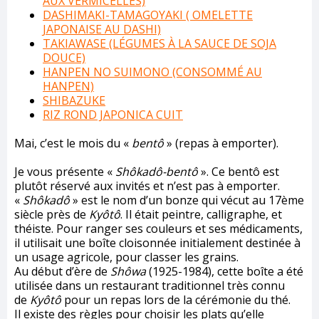
AUX VERMICELLES)
DASHIMAKI-TAMAGOYAKI ( OMELETTE
JAPONAISE AU DASHI)
TAKIAWASE (LÉGUMES À LA SAUCE DE SOJA
DOUCE)
HANPEN NO SUIMONO (CONSOMMÉ AU
HANPEN)
SHIBAZUKE
RIZ ROND JAPONICA CUIT
Mai, c’est le mois du «
bentô
» (repas à emporter).
Je vous présente «
Shôkadô-bentô
». Ce bentô est
plutôt réservé aux invités et n’est pas à emporter.
«
Shôkadô
» est le nom d’un bonze qui vécut au 17ème
siècle près de
Kyôtô
. Il était peintre, calligraphe, et
théiste. Pour ranger ses couleurs et ses médicaments,
il utilisait une boîte cloisonnée initialement destinée à
un usage agricole, pour classer les grains.
Au début d’ère de
Shôwa
(1925-1984), cette boîte a été
utilisée dans un restaurant traditionnel très connu
de
Kyôtô
pour un repas lors de la cérémonie du thé.
Il existe des règles pour choisir les plats qu’elle