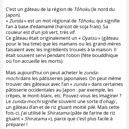
C’est un gâteau de la région de
Tôhoku
(le nord du
Japon).
«
Zunda
» est un mot régional de
Tôhoku
, qui signifie
l’an à base d’edamamé (haricot de soja frais). Sa
couleur est d’un joli vert, très vif.
Ce gâteau était originalement un «
Oyatsu
» (gâteau
pour le tea time) que les mamans ou les grand-mères
faisaient avec les ingrédients trouvés à la maison. Il
était souvent servi pendant l’obon (fête bouddhique
où l’on accueille les morts).
Mais aujourd’hui on peut acheter le
zunda-
mochi
dans les pâtisseries japonaises. On peut même
trouver des gâteaux avec l’an «
zunda
» dans certaines
pâtisserie occidentales au Japon : par exemple, les
crêpes, le mont-blanc, etc. Pouvez-vous les imaginer ?
Le
zunda-mochi
signifie souvent une sorte d’
ohagi
,
un gâteau d’an et de riz gluant moitié pilé. Mais cette
fois-ci, j’ai utilisé le
Shiratama
(pâte de farine de riz
gluant «
Shiratama
»), parce que c’est plus facile à
préparer !