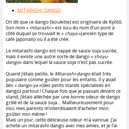
MITARASHI-DANGO
On dit que ce dango (boulette) est originaire de Kyôtô.
Son nom «
mitarashi
» est issu du nom d’un pont à
côté duquel se trouvait le «
chaya
»(ancien type de
café japonais) où il a été créé.
Le mitarashi-dango est nappé de sauce soja sucrée,
mais il existe une autre sorte de dango «
shoyu-
dango
» dans lequel la sauce soja n’est pas sucrée.
Quand j’étais petite, le
Mitarashi-dango
était très
populaire comme goûter pour les enfants. Il y avait
des «
dango-ya
»(des petits stands spécialisés en
dango) partout ! Chaque fois que je passais devant ce
stand, j’étais alléchée par une bonne odeur de dango
grillé et de la sauce soja…. Malheureusement pour
moi, mes parents m’interdisaient d’acheter mon
goûter moi-même !
Mais un jour, cette délicieuse odeur m’a vaincue. J’ai
acheté un mitarashi-dango avec mes amies, et je l’ai