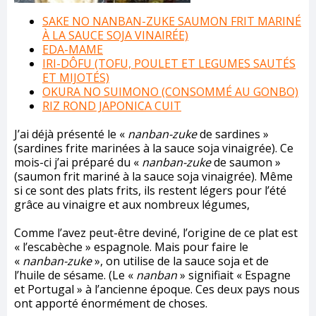
SAKE NO NANBAN-ZUKE SAUMON FRIT MARINÉ
À LA SAUCE SOJA VINAIRÉE)
EDA-MAME
IRI-DÔFU (TOFU, POULET ET LEGUMES SAUTÉS
ET MIJOTÉS)
OKURA NO SUIMONO (CONSOMMÉ AU GONBO)
RIZ ROND JAPONICA CUIT
J’ai déjà présenté le «
nanban-zuke
de sardines »
(sardines frite marinées à la sauce soja vinaigrée). Ce
mois-ci j’ai préparé du «
nanban-zuke
de saumon »
(saumon frit mariné à la sauce soja vinaigrée). Même
si ce sont des plats frits, ils restent légers pour l’été
grâce au vinaigre et aux nombreux légumes,
Comme l’avez peut-être deviné, l’origine de ce plat est
« l’escabèche » espagnole. Mais pour faire le
«
nanban-zuke
», on utilise de la sauce soja et de
l’huile de sésame. (Le «
nanban
» signifiait « Espagne
et Portugal » à l’ancienne époque. Ces deux pays nous
ont apporté énormément de choses.