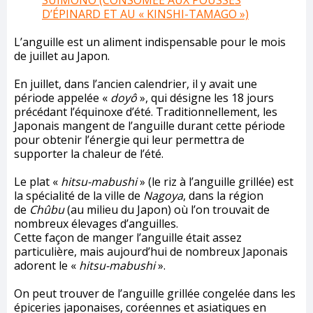
SUIMONO (CONSOMÉE AUX POUSSES
D’ÉPINARD ET AU « KINSHI-TAMAGO »)
L’anguille est un aliment indispensable pour le mois
de juillet au Japon.
En juillet, dans l’ancien calendrier, il y avait une
période appelée «
doyô
», qui désigne les 18 jours
précédant l’équinoxe d’été. Traditionnellement, les
Japonais mangent de l’anguille durant cette période
pour obtenir l’énergie qui leur permettra de
supporter la chaleur de l’été.
Le plat «
hitsu-mabushi
» (le riz à l’anguille grillée) est
la spécialité de la ville de
Nagoya
, dans la région
de
Chûbu
(au milieu du Japon) où l’on trouvait de
nombreux élevages d’anguilles.
Cette façon de manger l’anguille était assez
particulière, mais aujourd’hui de nombreux Japonais
adorent le «
hitsu-mabushi
».
On peut trouver de l’anguille grillée congelée dans les
épiceries japonaises, coréennes et asiatiques en