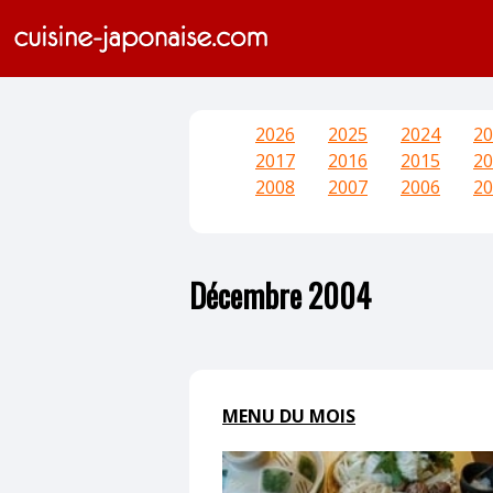
2026
2025
2024
20
2017
2016
2015
20
2008
2007
2006
20
Décembre 2004
MENU DU MOIS