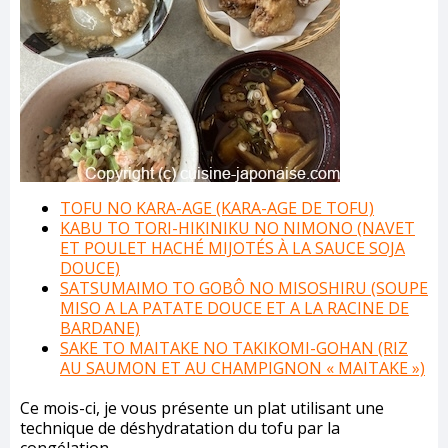
TOFU NO KARA-AGE (KARA-AGE DE TOFU)
KABU TO TORI-HIKINIKU NO NIMONO (NAVET
ET POULET HACHÉ MIJOTÉS À LA SAUCE SOJA
DOUCE)
SATSUMAIMO TO GOBÔ NO MISOSHIRU (SOUPE
MISO A LA PATATE DOUCE ET A LA RACINE DE
BARDANE)
SAKE TO MAITAKE NO TAKIKOMI-GOHAN (RIZ
AU SAUMON ET AU CHAMPIGNON « MAITAKE »)
Ce mois-ci, je vous présente un plat utilisant une
technique de déshydratation du tofu par la