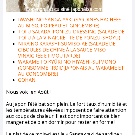
IWASHI NO SANGA-YAKI (SARDINES HACHÉES
AU MISO, POIREAU ET GINGEMBRE)
TOFU SALADA, PON-ZU DRESSING (SALADE DE
TOFU À LA VINAIGRETTE DE PONZU-SHÔYU)
NIRA NO KARASHI-SUMISO-AE (SALADE DE
CIBOULES DE CHINE À LA SAUCE MISO
VINAIGRÉE ET MOUTARDE)
W
AKAME TO KYÛRI NO HIYASHI-SUIMONO
(CONSOMMÉ FROID JAPONAIS AU WAKAME ET
AU CONCOMBRE)
GOHAN
Nous voici en Août !
Au Japon l’été bat son plein. Le fort taux d’humidité et
les températures élevées imposent de faire attention
aux coups de chaleur. Il est donc important de bien
manger et de bien dormir pour rester en forme !
Le plat de ce mois-ci est le « Sanga-yaki de sardine »,