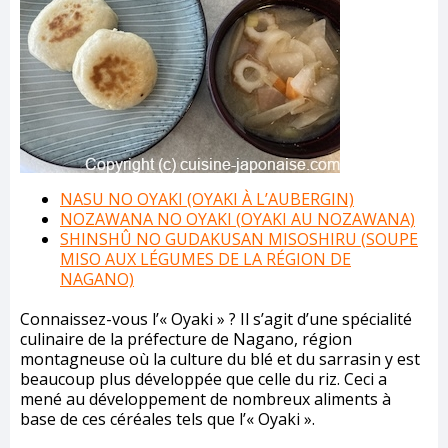
NASU NO OYAKI (OYAKI À L’AUBERGIN)
NOZAWANA NO OYAKI (
OYAKI AU NOZAWANA)
SHINSHÛ NO GUDAKUSAN MISOSHIRU (
SOUPE
MISO AUX LÉGUMES DE LA RÉGION DE
NAGANO)
Connaissez-vous l’« Oyaki » ? Il s’agit d’une spécialité
culinaire de la préfecture de Nagano, région
montagneuse où la culture du blé et du sarrasin y est
beaucoup plus développée que celle du riz. Ceci a
mené au développement de nombreux aliments à
base de ces céréales tels que l’« Oyaki ».