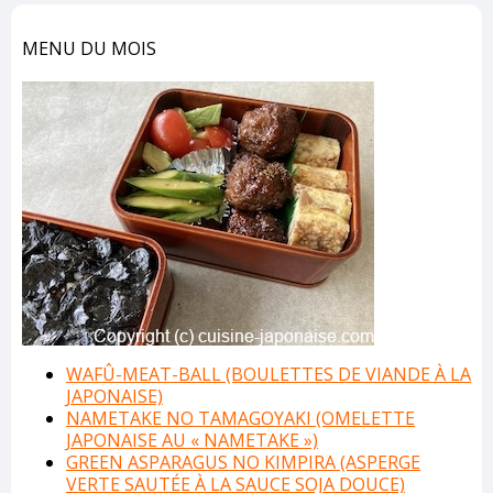
MENU DU MOIS
WAFÛ-MEAT-BALL (BOULETTES DE VIANDE À LA
JAPONAISE)
NAMETAKE NO TAMAGOYAKI (OMELETTE
JAPONAISE AU « NAMETAKE »)
GREEN ASPARAGUS NO KIMPIRA (ASPERGE
VERTE SAUTÉE À LA SAUCE SOJA DOUCE)