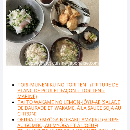
TORI-MUNENIKU NO TORITEN （FRITURE DE
BLANC DE POULET FAÇON « TORITEN »
MARINE)
TAI TO WAKAME NO LEMON-JÔYU-AE (SALADE
DE DAURADE ET WAKAME, À LA SAUCE SOJA AU
CITRON)
OKURA TO MYÔGA NO KAKITAMAJIRU (SOUPE
AU GOMBO, AU MYÔGA ET À L’OEUF)